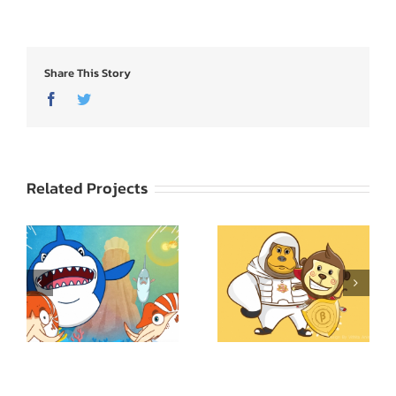
Share This Story
Facebook
Twitter
Related Projects
Robinson LINE Sticker
Superkid
Robin and Friend
Dukdik