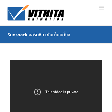
Skip
to
content
Sunsnack คอร์นชีส เข้มเต็มๆดั๊งค์