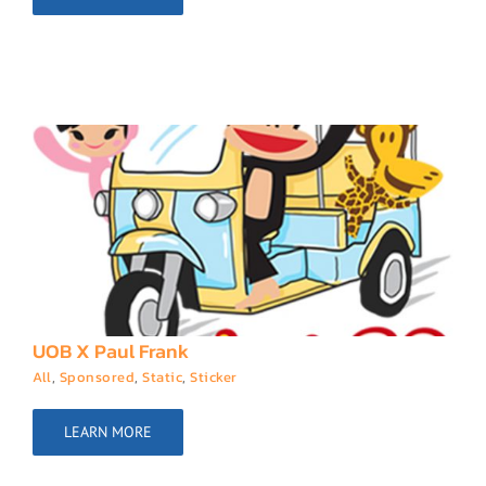
UOB X Paul Frank
All
,
Sponsored
,
Static
,
Sticker
LEARN MORE