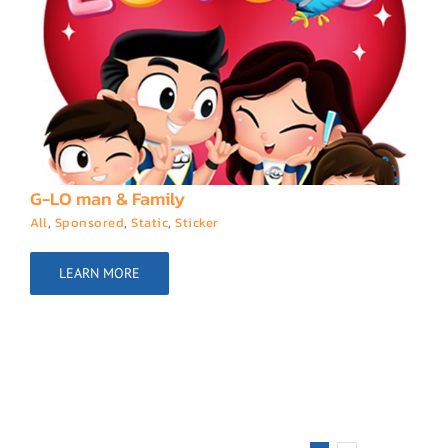
G-LO man & Family
All
,
Sponsored
,
Static
,
Sticker
LEARN MORE