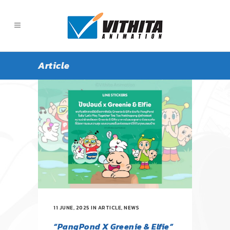
Article
11 JUNE, 2025
IN
ARTICLE
,
NEWS
“PangPond X Greenie & Elfie”