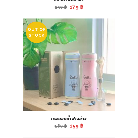
Original
Current
179
฿
250
฿
price
price
was:
is:
OUT OF
250 ฿.
179 ฿.
SALE
STOCK
กระบอกน้ำฟางข้าว
Original
Current
159
฿
180
฿
price
price