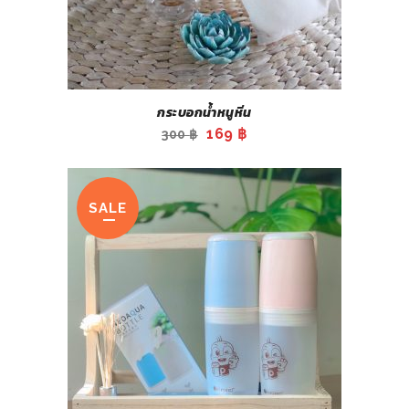
กระบอกน้ำหนูหิ่น
Original
Current
169
฿
300
฿
price
price
was:
is:
300 ฿.
169 ฿.
SALE