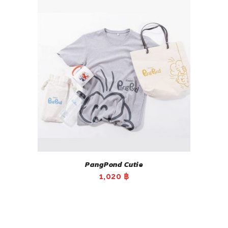
was:
is:
180 ฿.
159 ฿.
PangPond Cutie
1,020
฿