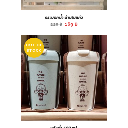
กระบอกน้ำ ด้านในแก้ว
Original
Current
169
฿
220
฿
price
price
was:
is:
OUT OF
220 ฿.
169 ฿.
SALE
STOCK
แก้วน้ำ 400 ml.