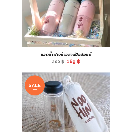
ขวดน้ำฟางข้าวสาลีปังปอนด์
Original
Current
169
฿
200
฿
price
price
was:
is:
200 ฿.
169 ฿.
SALE