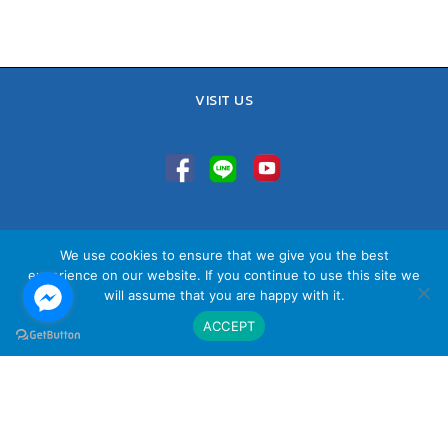
VISIT US
TEL : 02-641-9400, 086-421-0548
We use cookies to ensure that we give you the best
Sales Team : 084-085-6324
experience on our website. If you continue to use this site we
Email :
contact@vithita.com
will assume that you are happy with it.
ACCEPT
นโยบายความเป็นส่วนตัว
|
นโยบายทางธุรกิจ
|
นโยบายความเป็นส่วนตัว
สำหรับพนักงาน
© Copyright Vithita Animation Co.,Ltd.