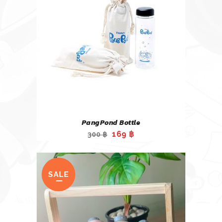
PangPond Bottle
Original
Current
169
฿
300
฿
price
price
was:
is:
300 ฿.
169 ฿.
SALE