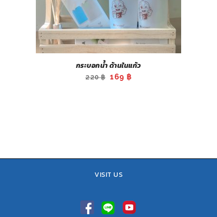
กระบอกน้ำ ด้านในแก้ว
Original
Current
169
฿
220
฿
price
price
was:
is:
220 ฿.
169 ฿.
VISIT US