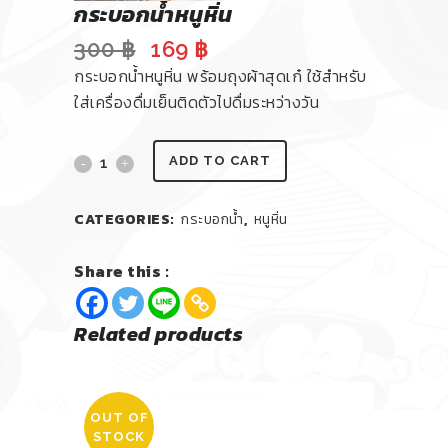
กระบอกน้ำหนูหิ่น
Original
Current
300
฿
169
฿
price
price
กระบอกน้ำหนูหิ่น พร้อมถุงผ้าสุดเก๋ ใช้สำหรับ
was:
is:
ใส่เครื่องดื่มเย็นติดตัวไปดื่มระหว่างวัน
300 ฿.
169 ฿.
ADD TO CART
CATEGORIES:
กระบอกน้ำ
,
หนูหิ่น
Share this :
Related products
OUT OF
STOCK