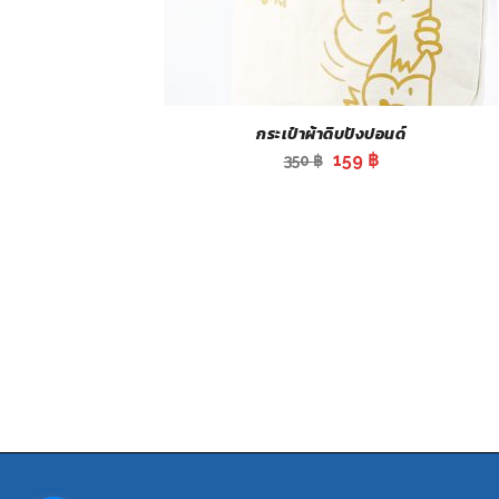
กระเป๋าผ้าดิบปังปอนด์
Original
Current
159
฿
350
฿
price
price
was:
is:
350 ฿.
159 ฿.