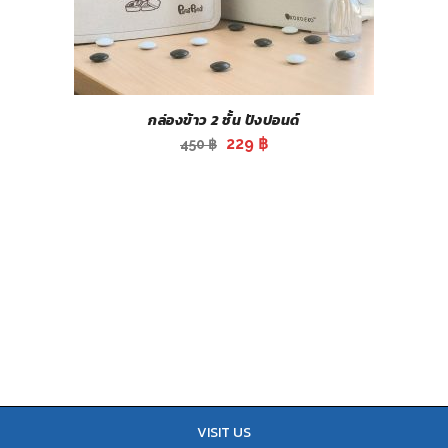
กล่องข้าว 2 ชั้น ปังปอนด์
Original
Current
229
฿
450
฿
price
price
was:
is:
450 ฿.
229 ฿.
VISIT US