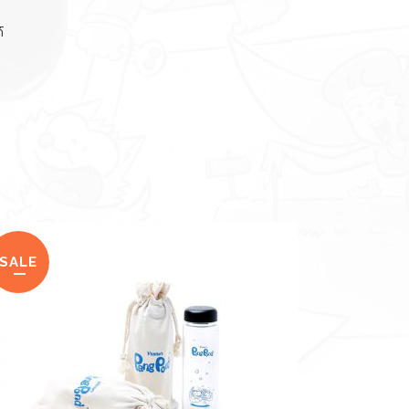
์
SALE