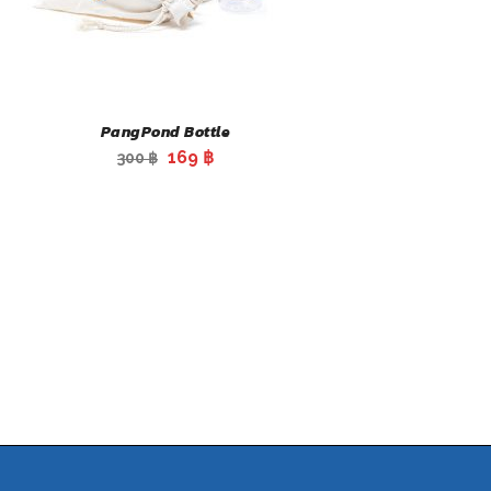
PangPond Bottle
Original
Current
169
฿
300
฿
price
price
was:
is:
300 ฿.
169 ฿.