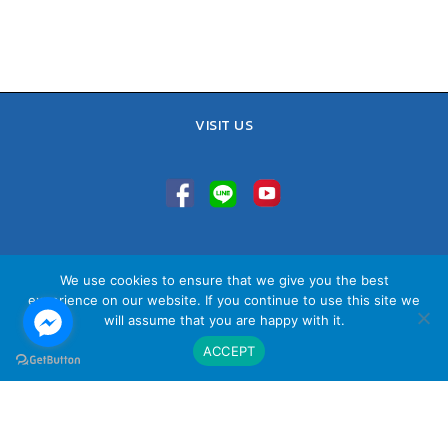
VISIT US
TEL : 02-641-9400, 086-421-0548
We use cookies to ensure that we give you the best
Sales Team : 084-085-6324
experience on our website. If you continue to use this site we
Email :
contact@vithita.com
will assume that you are happy with it.
ACCEPT
นโยบายความเป็นส่วนตัว
|
นโยบายทางธุรกิจ
|
นโยบายความเป็นส่วนตัว
สำหรับพนักงาน
© Copyright Vithita Animation Co.,Ltd.