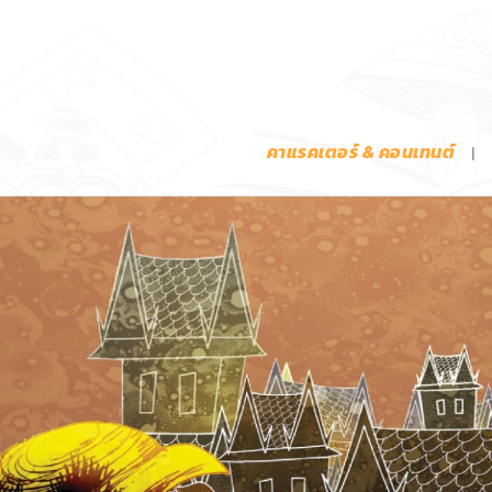
คาแรคเตอร์ & คอนเทนต์