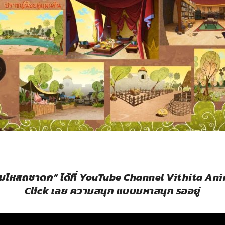
“มโหสถชาดก” ได้ที่ YouTube Channel Vithita An
Click เลย ความสนุก แบบมหาสนุก รออยู่