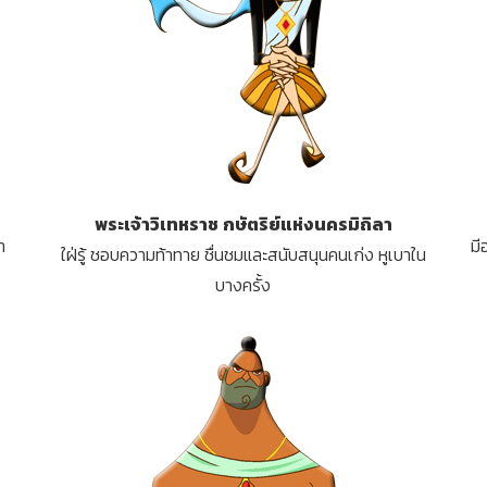
พระเจ้าวิเทหราช
กษัตริย์แห่งนครมิถิลา
า
มี
ใฝ่รู้ ชอบความท้าทาย ชื่นชมและสนับสนุนคนเก่ง หูเบาใน
บางครั้ง