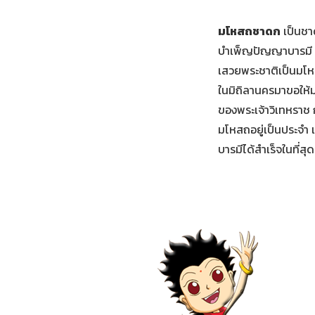
มโหสถชาดก
เป็นชา
บำเพ็ญปัญญาบารมี ซึ่
เสวยพระชาติเป็นมโห
ในมิถิลานครมาขอให้ม
ของพระเจ้าวิเทหราช ก
มโหสถอยู่เป็นประจำ 
บารมีได้สำเร็จในที่สุด