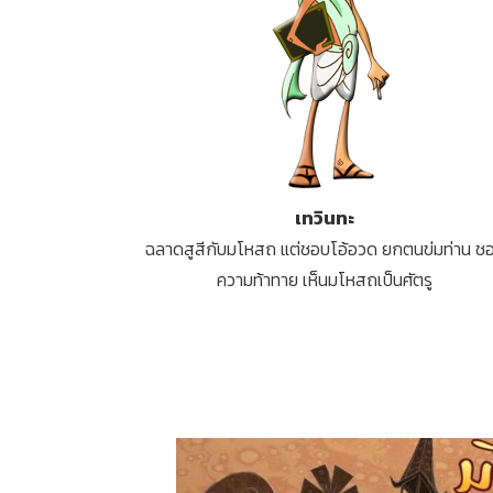
เทวินทะ
ฉลาดสูสีกับมโหสถ แต่ชอบโอ้อวด ยกตนข่มท่าน ช
ความท้าทาย เห็นมโหสถเป็นศัตรู