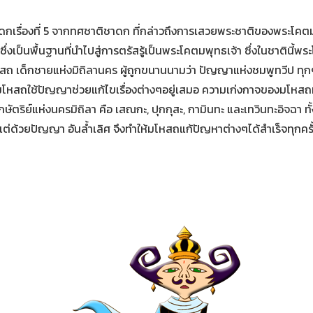
ดกเรื่องที่ 5 จากทศชาติชาดก ที่กล่าวถึงการเสวยพระชาติของพระโคตมโ
งเป็นพื้นฐานที่นำไปสู่การตรัสรู้เป็นพระโคตมพุทธเจ้า ซึ่งในชาตินี้พร
สถ เด็กชายแห่งมิถิลานคร ผู้ถูกขนานนามว่า ปัญญาแห่งชมพูทวีป ทุก
โหสถใช้ปัญญาช่วยแก้ไขเรื่องต่างๆอยู่เสมอ ความเก่งกาจของมโหสถท
ษัตริย์แห่งนครมิถิลา คือ เสณกะ, ปุกกุสะ, กามินทะ และเทวินทะอิจฉา ทั้
แต่ด้วยปัญญา อันล้ำเลิศ จึงทำให้มโหสถแก้ปัญหาต่างๆได้สำเร็จทุก