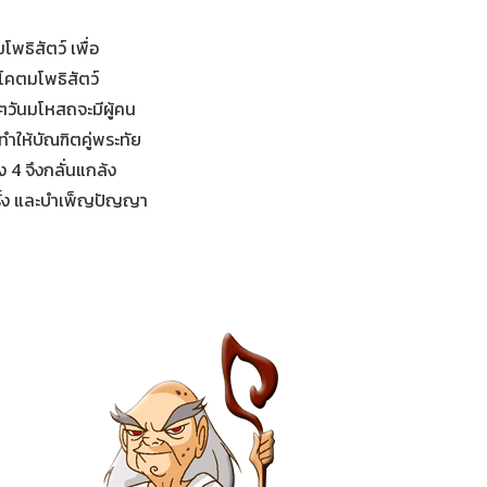
พธิสัตว์ เพื่อ
ะโคตมโพธิสัตว์
ๆวันมโหสถจะมีผู้คน
ำให้บัณฑิตคู่พระทัย
ง 4 จึงกลั่นแกล้ง
ครั้ง และบำเพ็ญปัญญา