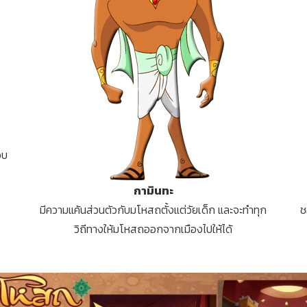
อบ
กามินทะ
มีความแค้นส่วนตัวกับมโหสถตั้งแต่วัยเด็ก และจะทำทุก
ช
วิถีทางให้มโหสถออกจากเมืองไปให้ได้