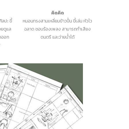
คิดคิด
ลปะ ขี้
หมอนทรงสามเหลี่ยมข้าวปั้น ขี้เล่น หัวไว
คอยดูแล
ฉลาด ชอบร้องเพลง สามารถทำเสียง
องออก
ดนตรี และว่ายน้ำได้
ี