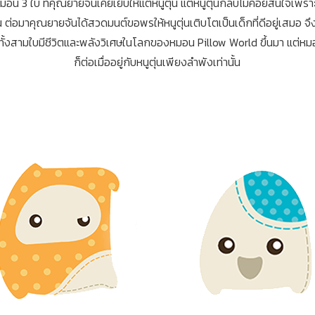
มอน 3 ใบ ที่คุณยายจันเคยเย็บให้แต่หนูตุ่น แต่หนูตุ่นกลับไม่ค่อยสนใจเพ
นสวน ต่อมาคุณยายจันได้สวดมนต์ขอพรให้หนูตุ่นเติบโตเป็นเด็กที่ดีอยู่เสมอ 
ทั้งสามใบมีชีวิตและพลังวิเศษในโลกของหมอน Pillow World ขึ้นมา แต่หมอน
ก็ต่อเมื่ออยู่กับหนูตุ่นเพียงลำพังเท่านั้น