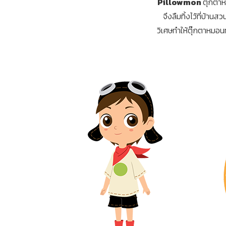
Pillowmon
ตุ๊กตาห
จึงลืมทิ้งไว้ที่บ้า
วิเศษทำให้ตุ๊กตาหมอน