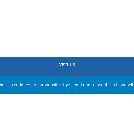
VISIT US
est experience on our website. If you continue to use this site we will
TEL : 02-641-9400, 086-421-0548
Sales Team : 084-085-6324
Email :
contact@vithita.com
ยบายความเป็นส่วนตัว
|
นโยบายทางธุรกิจ
|
นโยบายความเป็นส่วนตัวสำหรับพนัก