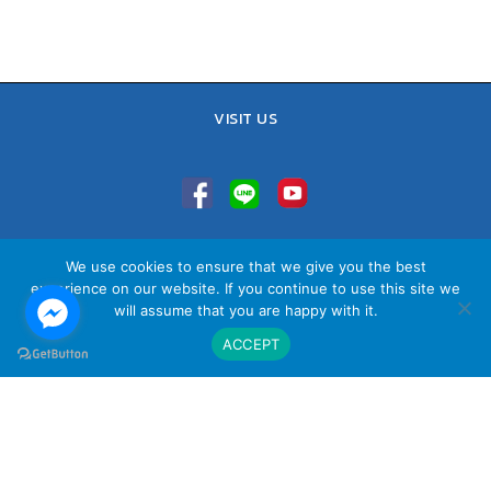
VISIT US
We use cookies to ensure that we give you the best
TEL : 02-641-9400, 086-421-0548
experience on our website. If you continue to use this site we
Sales Team : 084-085-6324
will assume that you are happy with it.
Email :
contact@vithita.com
ACCEPT
นโยบายความเป็นส่วนตัว
|
นโยบายทางธุรกิจ
|
นโยบายความเป็นส่วนตัว
สำหรับพนักงาน
© Copyright Vithita Animation Co.,Ltd.