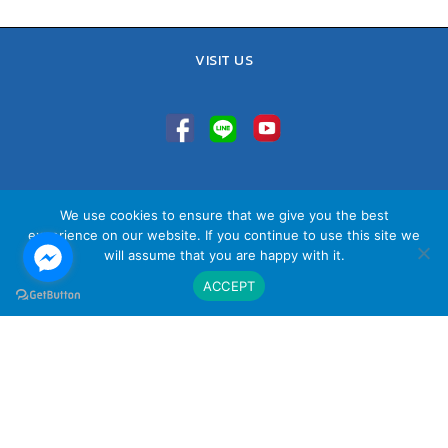
VISIT US
TEL : 02-641-9400, 086-421-0548
We use cookies to ensure that we give you the best
Sales Team : 084-085-6324
experience on our website. If you continue to use this site we
Email :
contact@vithita.com
will assume that you are happy with it.
ACCEPT
นโยบายความเป็นส่วนตัว
|
นโยบายทางธุรกิจ
|
นโยบายความเป็นส่วนตัว
สำหรับพนักงาน
© Copyright Vithita Animation Co.,Ltd.