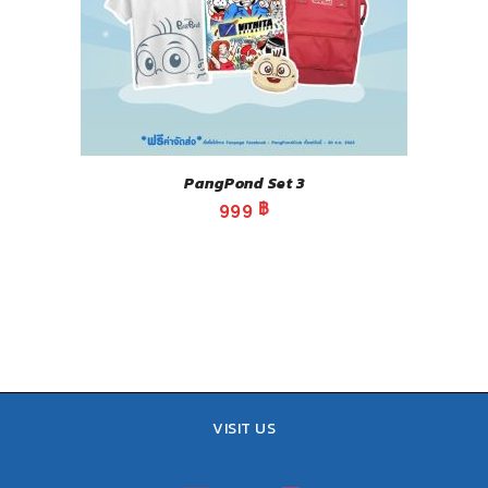
PangPond Set 3
999
฿
VISIT US