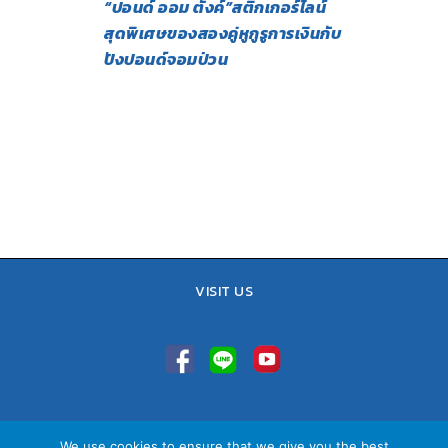
“ปอนด์ ออม ตังค์”สติกเกอร์ไลน์
สุดพิเศษของสองคู่หูกูรูการเงินกับ
ปังปอนด์จอมป่วน
VISIT US
TEL : 02-641-9400, 086-421-0548
We use cookies to ensure that we give you the best