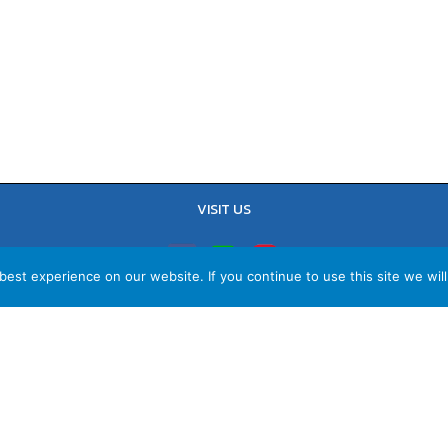
VISIT US
est experience on our website. If you continue to use this site we will
TEL : 02-641-9400, 086-421-0548
Sales Team : 084-085-6324
Email :
contact@vithita.com
ยบายความเป็นส่วนตัว
|
นโยบายทางธุรกิจ
|
นโยบายความเป็นส่วนตัวสำหรับพนัก