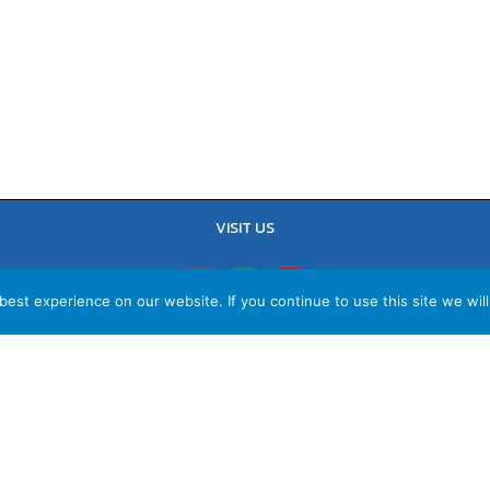
VISIT US
est experience on our website. If you continue to use this site we will
TEL : 02-641-9400, 086-421-0548
Sales Team : 084-085-6324
Email :
contact@vithita.com
ยบายความเป็นส่วนตัว
|
นโยบายทางธุรกิจ
|
นโยบายความเป็นส่วนตัวสำหรับพนัก