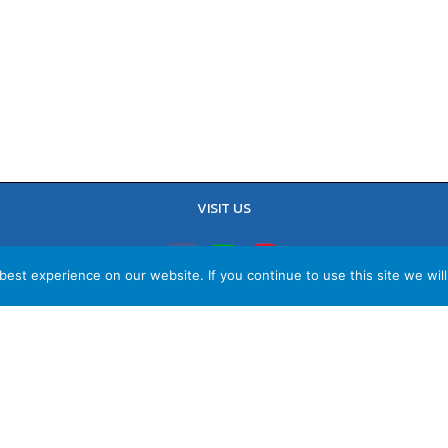
VISIT US
est experience on our website. If you continue to use this site we will
TEL : 02-641-9400, 086-421-0548
Sales Team : 084-085-6324
Email :
contact@vithita.com
ยบายความเป็นส่วนตัว
|
นโยบายทางธุรกิจ
|
นโยบายความเป็นส่วนตัวสำหรับพนัก