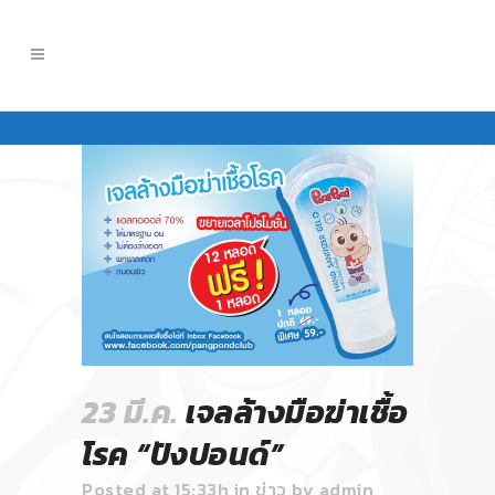
23 มี.ค.
เจลล้างมือฆ่าเชื้อ
โรค “ปังปอนด์”
Posted at 15:33h
in
ข่าว
by
admin