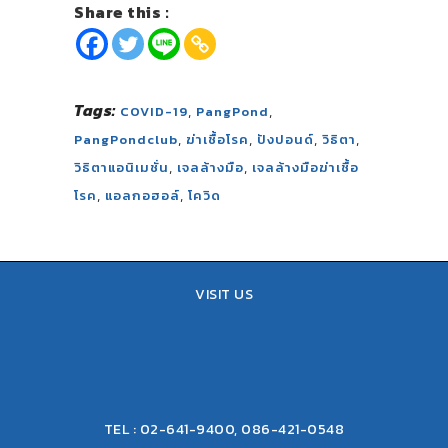
Share this :
Tags:
,
,
COVID-19
PangPond
,
,
,
,
PangPondclub
ฆ่าเชื้อโรค
ปังปอนด์
วิธิตา
,
,
วิธิตาแอนิเมชั่น
เจลล้างมือ
เจลล้างมือฆ่าเชื้อ
,
,
โรค
แอลกอฮอล์
โควิด
VISIT US
TEL : 02-641-9400, 086-421-0548