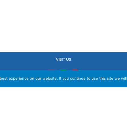
VISIT US
est experience on our website. If you continue to use this site we will
TEL : 02-641-9400, 086-421-0548
Sales Team : 084-085-6324
Email :
contact@vithita.com
ยบายความเป็นส่วนตัว
|
นโยบายทางธุรกิจ
|
นโยบายความเป็นส่วนตัวสำหรับพนัก