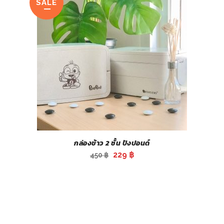
SALE
กล่องข้าว 2 ชั้น ปังปอนด์
Original
Current
229
฿
450
฿
price
price
was:
is:
450 ฿.
229 ฿.