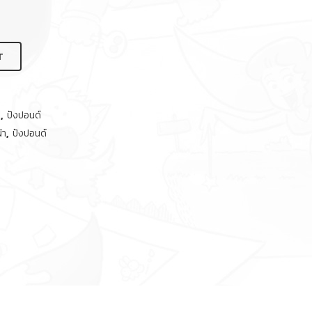
T
้
,
ปังปอนด์
้า
,
ปังปอนด์