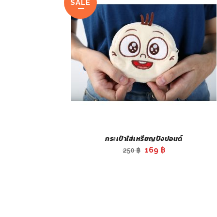
SALE
กระเป๋าใส่เหรียญปังปอนด์
Original
Current
169
฿
250
฿
price
price
was:
is:
250 ฿.
169 ฿.