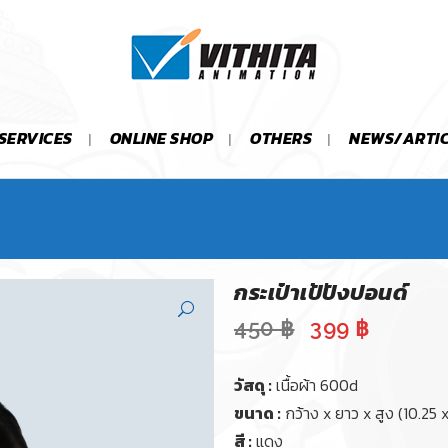
SERVICES
ONLINE SHOP
OTHERS
NEWS/ARTI
กระเป๋าเป้ปังปอนด์
Original
Current
450
฿
399
฿
price
price
was:
is:
วัสดุ :
เนื้อผ้า 600d
450 ฿.
399 ฿.
ขนาด :
กว้าง x ยาว x สูง (10.25 x
สี :
แดง