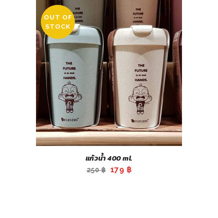
was:
is:
OUT OF
450 ฿.
229 ฿.
SALE
STOCK
แก้วน้ำ 400 ml.
Original
Current
179
฿
250
฿
price
price
was:
is:
250 ฿.
179 ฿.