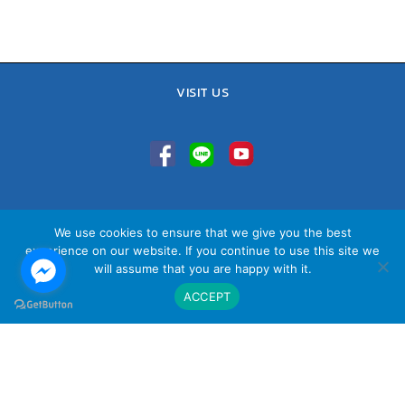
VISIT US
TEL : 02-641-9400, 086-421-0548
We use cookies to ensure that we give you the best
Sales Team : 084-085-6324
experience on our website. If you continue to use this site we
Email :
contact@vithita.com
will assume that you are happy with it.
ACCEPT
นโยบายความเป็นส่วนตัว
|
นโยบายทางธุรกิจ
|
นโยบายความเป็นส่วนตัว
สำหรับพนักงาน
© Copyright Vithita Animation Co.,Ltd.