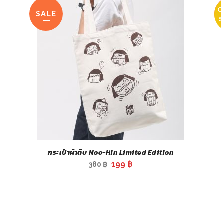
SALE
กระเป๋าผ้าดิบ Noo-Hin Limited Edition
Original
Current
199
฿
380
฿
price
price
was:
is:
380 ฿.
199 ฿.