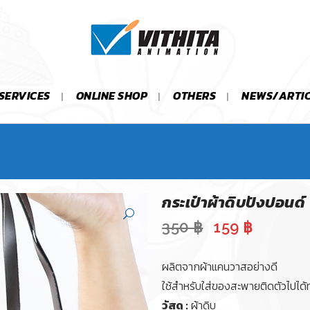
SERVICES
ONLINE SHOP
OTHERS
NEWS/ARTI
กระเป๋าผ้าดิบปังปอนด์
Original
Current
350
฿
159
฿
price
price
was:
is:
ผลิตจากผ้าแคนวาสอย่างดี
350 ฿.
159 ฿.
ใช้สำหรับใส่ของสะพายติดตัวไปได้ทุ
วัสดุ :
ผ้าดิบ