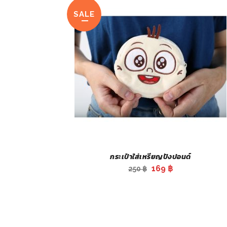
SALE
กระเป๋าใส่เหรียญปังปอนด์
Original
Current
169
฿
250
฿
price
price
was:
is:
250 ฿.
169 ฿.