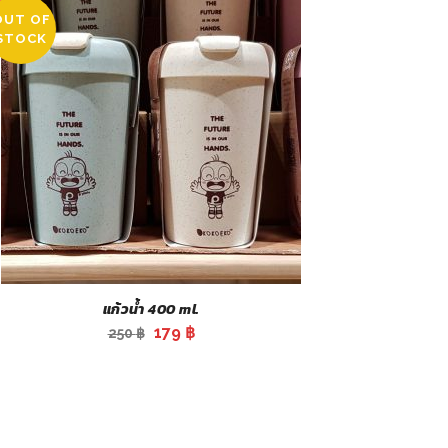
OUT OF
SALE
STOCK
แก้วน้ำ 400 ml.
Original
Current
179
฿
250
฿
price
price
was:
is:
250 ฿.
179 ฿.