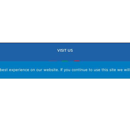
VISIT US
est experience on our website. If you continue to use this site we will
TEL : 02-641-9400, 086-421-0548
Sales Team : 084-085-6324
Email :
contact@vithita.com
ยบายความเป็นส่วนตัว
|
นโยบายทางธุรกิจ
|
นโยบายความเป็นส่วนตัวสำหรับพนัก
© Copyright Vithita Animation Co.,Ltd.