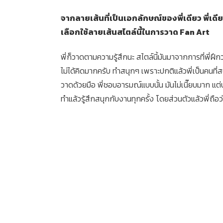
จากลายเส้นที่เป็นเอกลักษณ์ของพี่เดียว พี่เด
เลือกใช้ลายเส้นสไตล์นี้ในการวาด Fan Art
พี่ก็วาดตามความรู้สึกนะ สไตล์นี้มันมาจากการที่พี่ฝึ
ไม่ได้คิดมากครับ ทำสนุกๆ เพราะปกติแล้วพี่เป็นคนที
วาดด้วยมือ พี่ชอบอารมณ์แบบนั้น มันไม่เนี๊ยบมาก แต่ป
ทำแล้วรู้สึกสนุกกับงานทุกครั้ง โดยส่วนตัวแล้วพี่ถ