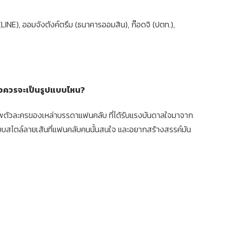
INE), ออมจังตังค์ตรึม (ธนาคารออมสิน), ก๊อดจิ (ปตท.),
ล้วควรจะเป็นรูปแบบไหน?
ภาพตัวละครของเหล่าบรรดาแฟนคลับ ที่ได้รับแรงบันดาลใจมาจาก
บบสไตล์ลายเส้นที่แฟนคลับคนนั้นสนใจ และอยากสร้างสรรค์มัน