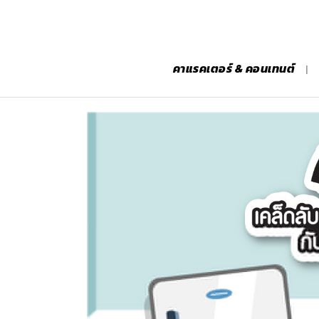
คาแรคเตอร์ & คอนเทนต์