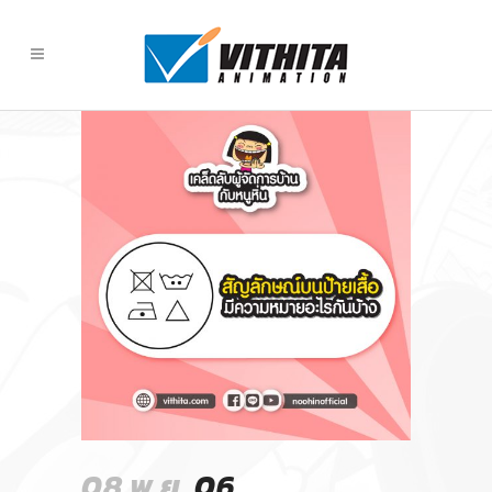
08 พ.ย.
06