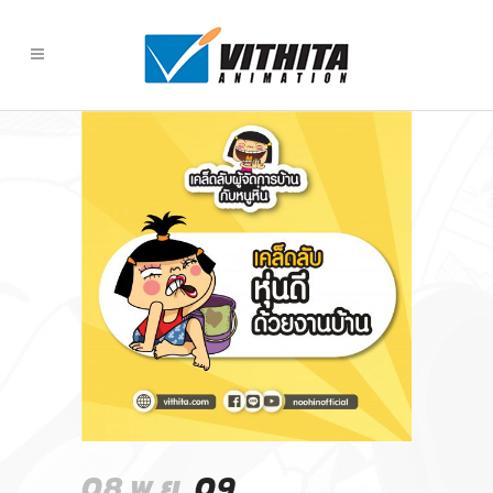
08 พ.ย.
09