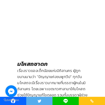
มโหสถชาดก
เรื่องราวของเด็กน้อยแห่งมิถิลานคร ผู้ถูก
ขนานนามว่า “ปัญญาแห่งชมพูทวีป” ทุกวัน
มโหสถจะมีเรื่องราวมากมายที่บรรดาผู้คนในมิ
ถิลานคร โดยเฉพาะเขตเทวศาลามาให้มโหสถ
ช่วยใช้ปัญญาแก้ไขตลอด รวมทั้งบรรดาผู้ช่วย
ทั้งหลายแหล่ไม่ว่าจะเป็น 100 ปราชญ์ทารก