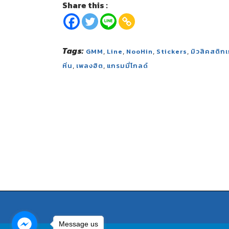
Share this :
Tags:
,
,
,
,
GMM
Line
NooHin
Stickers
มิวสิคสติกเ
,
,
หิ่น
เพลงฮิต
แกรมมี่โกลด์
Message us