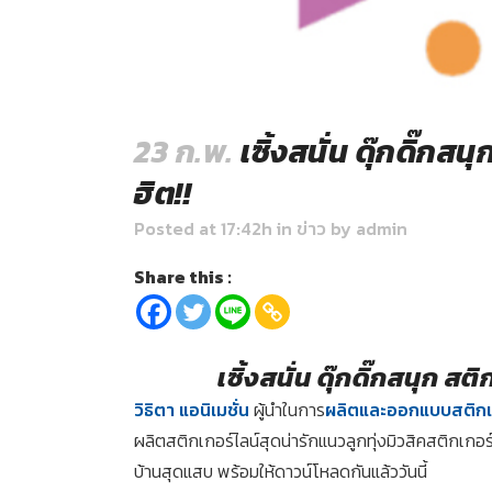
23 ก.พ.
เซิ้งสนั่น ดุ๊กดิ๊กสน
ฮิต!!
Posted at 17:42h
in
ข่าว
by
admin
Share this :
เซิ้งสนั่น ดุ๊กดิ๊กสนุก สต
วิธิตา แอนิเมชั่น
ผู้นำในการ
ผลิตและออกแบบสติกเก
ผลิตสติกเกอร์ไลน์สุดน่ารักแนวลูกทุ่งมิวสิคสติกเกอร์ดุ
บ้านสุดแสบ พร้อมให้ดาวน์โหลดกันแล้ววันนี้