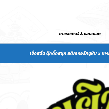
คาแรคเตอร์ & คอนเทนต์
เซิ้งสนั่น ดุ๊กดิ๊กสนุก สติกเกอร์หนูหิ่น x GM