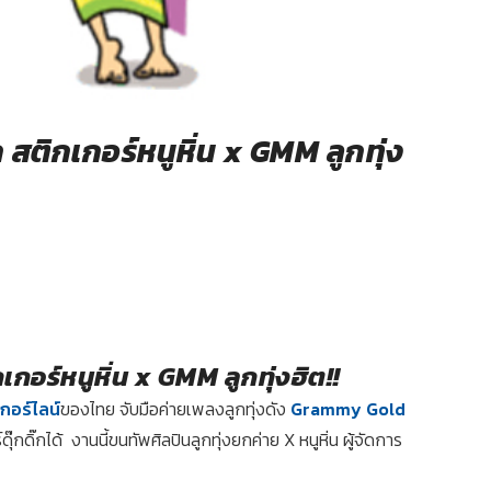
ุก สติกเกอร์หนูหิ่น x GMM ลูกทุ่ง
ิกเกอร์หนูหิ่น x GMM ลูกทุ่งฮิต!!
อร์ไลน์
ของไทย จับมือค่ายเพลงลูกทุ่งดัง
Grammy Gold
๊กดิ๊กได้ งานนี้ขนทัพศิลปินลูกทุ่งยกค่าย X หนูหิ่น ผู้จัดการ