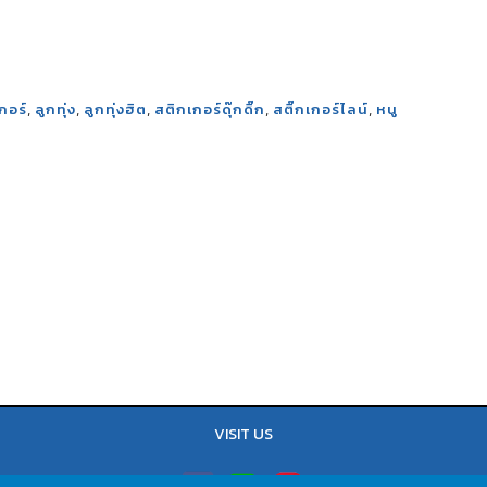
,
,
,
,
,
กอร์
ลูกทุ่ง
ลูกทุ่งฮิต
สติกเกอร์ดุ๊กดิ๊ก
สติ๊กเกอร์ไลน์
หนู
VISIT US