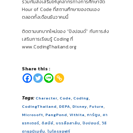
ร่วมกันส่งเสริมให้บุคลากรทางการศึกษาจัด
Hour of Code ที่สถานศึกษาของตนเอง
ตลอดทั้งเดือนธันวาคมนี้
ติดตามบทบาทใหม่ของ “ปังปอนด์” กับการส่ง
เสริมการเรียนรู้ Coding ที่
www.CodingThailand.org
Share this :
Tags:
,
,
,
Character
Code
Coding
,
,
,
,
CodingThailand
DEPA
Disney
Future
,
,
,
,
Microsoft
PangPond
Vithita
การ์ตูน
คา
,
,
,
,
แรกเตอร์
ดิสนีย์
บรรลือสาส์น
ปังปอนด์
วิธิ
,
ตาแอนิเมชั่น
ไมโครซอฟท์