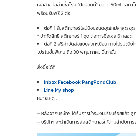
เจลล้างมือฆ่าเชื้อโรค “ปังปอนด์” ขนาด 50ml. ราค
พร้อมรับฟรี 2 ต่อ
ต่อที่ 1 รับสติกเกอร์ไลน์ปังปอนด์ชุดใหม่ล่าสุด
* จำกัดสิทธิ สติกเกอร์ 1 ชุด ต่อการซื้อเจล 6 หลอด
ต่อที่ 2 ฟรีค่าจัดส่งแบบลงทะเบียน ทางไปรษณีย์ไ
โปรโมชั่นพิเศษ ถึง 30 พฤษภาคม นี้เท่านั้น
สั่งซื้อได้ที่
Inbox Facebook PangPondClub
Line My shop
หมายเหตุ :
– หลังจากบริษัทฯ ได้รับการชำระเงินเรียบร้อยแล้ว ลูก
– บริษัทฯ จะดำเนินการส่งสติกเกอร์ให้ตามลำดับการสั่งซ