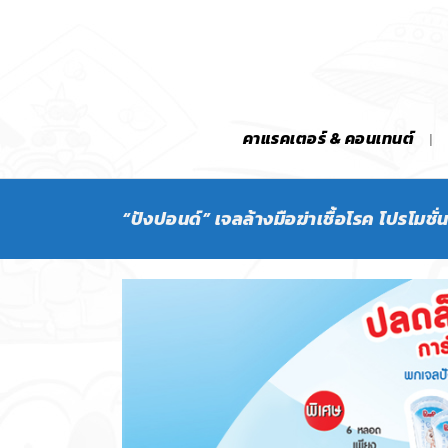
คาแรคเตอร์ & คอนเทนต์
“ปังปอนด์” เจลล้างมือฆ่าเชื้อโรค โปรโมชั่