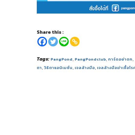
Share this :
Tags:
,
,
,
PangPond
PangPondclub
การ์ดอย่าตก
,
,
,
ตา
วิธิตาแอนิเมชั่น
เจลล้างมือ
เจลล้างมือฆ่าเชื้อโร