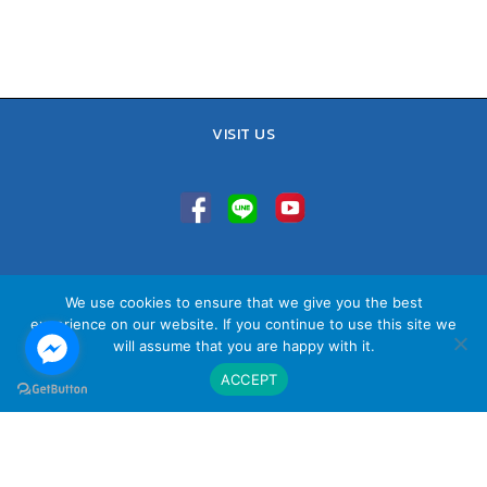
VISIT US
TEL : 02-641-9400, 086-421-0548
We use cookies to ensure that we give you the best
Sales Team : 084-085-6324
experience on our website. If you continue to use this site we
Email :
contact@vithita.com
will assume that you are happy with it.
ACCEPT
นโยบายความเป็นส่วนตัว
|
นโยบายทางธุรกิจ
|
นโยบายความเป็นส่วนตัว
สำหรับพนักงาน
© Copyright Vithita Animation Co.,Ltd.