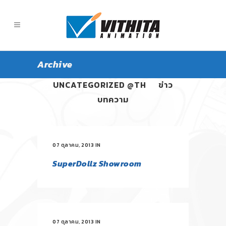
Archive
ALL
PANGPOND
UNCATEGORIZED @TH
ข่าว
บทความ
07 ตุลาคม, 2013
IN
SuperDollz Showroom
07 ตุลาคม, 2013
IN