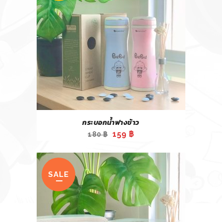
กระบอกน้ำฟางข้าว
Original
Current
159
฿
180
฿
price
price
was:
is:
180 ฿.
159 ฿.
SALE