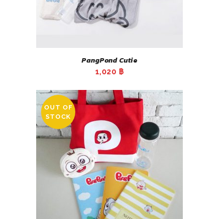
PangPond Cutie
1,020
฿
OUT OF
STOCK