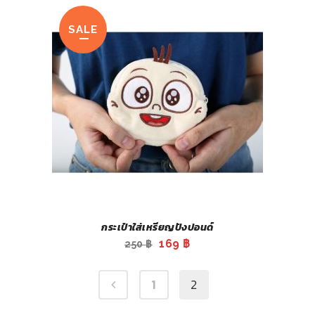
was:
is:
89 ฿.
69 ฿.
SALE
กระเป๋าใส่เหรียญปังปอนด์
Original
Current
169
฿
250
฿
price
price
was:
is:
1
2
250 ฿.
169 ฿.