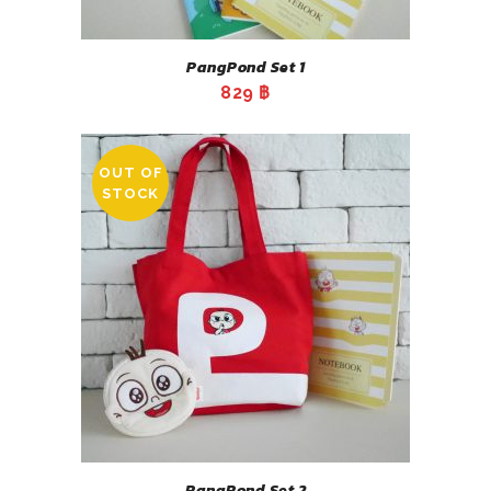
PangPond Set 1
829
฿
OUT OF
STOCK
PangPond Set 2