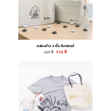
กล่องข้าว 2 ชั้น ปังปอนด์
Original
Current
229
฿
450
฿
price
price
was:
is:
450 ฿.
229 ฿.