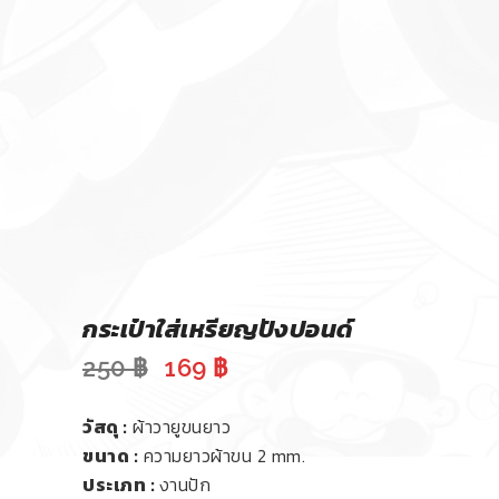
กระเป๋าใส่เหรียญปังปอนด์
Original
Current
250
฿
169
฿
price
price
was:
is:
วัสดุ :
ผ้าวายูขนยาว
250 ฿.
169 ฿.
ขนาด :
ความยาวผ้าขน 2 mm.
ประเภท :
งานปัก