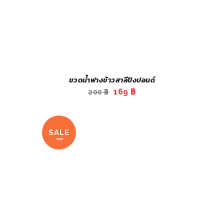
ขวดน้ำฟางข้าวสาลีปังปอนด์
Original
Current
169
฿
200
฿
price
price
was:
is:
200 ฿.
169 ฿.
SALE