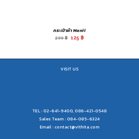
กระเป๋าผ้า Manii
Original
Current
125
฿
200
฿
price
price
was:
is:
200 ฿.
125 ฿.
VISIT US
TEL : 02-641-9400, 086-421-0548
Sales Team : 084-085-6324
Email :
contact@vithita.com