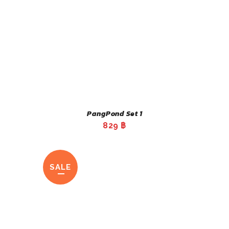
PangPond Set 1
829
฿
SALE