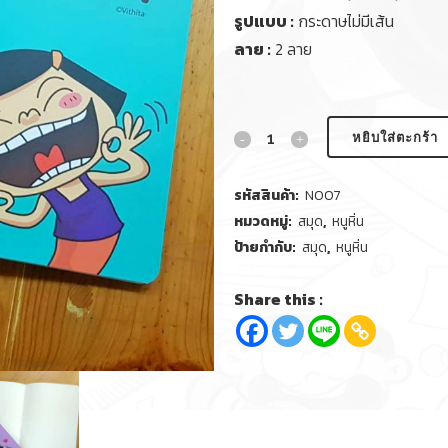
รูปแบบ :
กระดาษไม่มีเส้น
ลาย :
2 ลาย
หยิบใส่ตะกร้า
รหัสสินค้า:
N007
หมวดหมู่:
สมุด
,
หนูหิ่น
ป้ายกำกับ:
สมุด
,
หนูหิ่น
Share this :