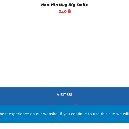
Noo-Hin Mug Big Smile
240
฿
VISIT US
est experience on our website. If you continue to use this site we will
TEL : 02-641-9400, 086-421-0548