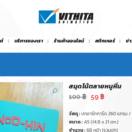
ต์
บริการของเรา
ร้านค้าออนไลน์
สติกเกอร์
ข่
สมุดโน้ตลายหนูหิ่น
Original
Current
100
฿
59
฿
price
price
was:
is:
วัสดุ :
ปกอาร์ทการ์ด 260 แกรม / 
100 ฿.
59 ฿.
ขนาด :
A5 (14.8 x 21 cm.)
จำนวน :
68 หน้า (รวมปก)