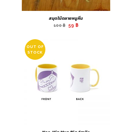
สมุดโน้ตลายหนูหิ่น
Original
Current
59
฿
100
฿
price
price
was:
is:
OUT OF
100 ฿.
59 ฿.
STOCK