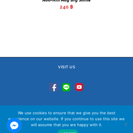
Noo-Hin Mug Big Smile
240
฿
VISIT US
TEL : 02-641-9400, 086-421-0548
We use cookies to ensure that we give you the best
Sales Team : 084-085-6324
experience on our website. If you continue to use this site we
Email :
contact@vithita.com
will assume that you are happy with it.