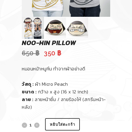
NOO-HIN PILLOW
Original
Current
650
฿
350
฿
price
price
was:
is:
หมอนหน้าหนูหิ่น ทำจากผ้าอย่างดี
650 ฿.
350 ฿.
วัสดุ :
ผ้า Micro Peach
ขนาด :
กว้าง x สูง (16 x 12 inch)
ลาย :
ลายหน้ายิ้ม / ลายร้องไห้ (สกรีนหน้า-
หลัง)
หยิบใส่ตะกร้า