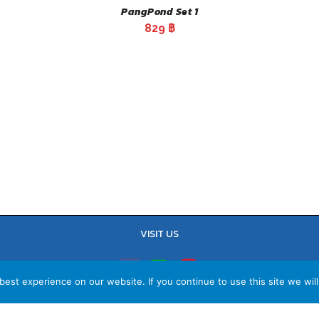
PangPond Set 1
829
฿
VISIT US
est experience on our website. If you continue to use this site we will
TEL : 02-641-9400, 086-421-0548