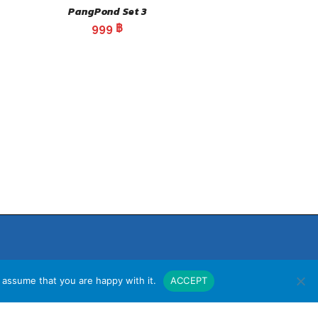
PangPond Set 3
999
฿
 assume that you are happy with it.
ACCEPT