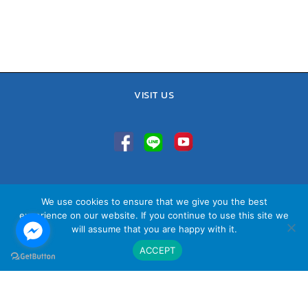
VISIT US
TEL : 02-641-9400, 086-421-0548
We use cookies to ensure that we give you the best
Sales Team : 084-085-6324
experience on our website. If you continue to use this site we
Email :
contact@vithita.com
will assume that you are happy with it.
ACCEPT
นโยบายความเป็นส่วนตัว
|
นโยบายทางธุรกิจ
|
นโยบายความเป็นส่วนตัว
สำหรับพนักงาน
© Copyright Vithita Animation Co.,Ltd.