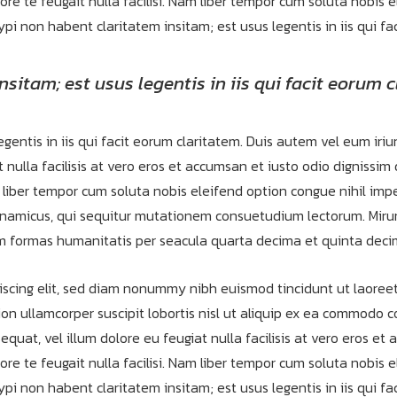
ore te feugait nulla facilisi. Nam liber tempor cum soluta nobis
i non habent claritatem insitam; est usus legentis in iis qui fa
sitam; est usus legentis in iis qui facit eorum c
gentis in iis qui facit eorum claritatem. Duis autem vel eum iriur
 nulla facilisis at vero eros et accumsan et iusto odio dignissim
am liber tempor cum soluta nobis eleifend option congue nihil i
ynamicus, qui sequitur mutationem consuetudium lectorum. Miru
m formas humanitatis per seacula quarta decima et quinta deci
iscing elit, sed diam nonummy nibh euismod tincidunt ut laoreet
on ullamcorper suscipit lobortis nisl ut aliquip ex ea commodo c
equat, vel illum dolore eu feugiat nulla facilisis at vero eros et
ore te feugait nulla facilisi. Nam liber tempor cum soluta nobis
i non habent claritatem insitam; est usus legentis in iis qui f