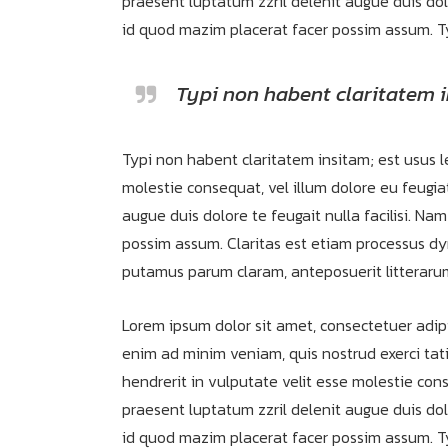
praesent luptatum zzril delenit augue duis dol
id quod mazim placerat facer possim assum. Typ
Typi non habent claritatem in
Typi non habent claritatem insitam; est usus le
molestie consequat, vel illum dolore eu feugiat
augue duis dolore te feugait nulla facilisi. N
possim assum. Claritas est etiam processus d
putamus parum claram, anteposuerit litteraru
Lorem ipsum dolor sit amet, consectetuer adip
enim ad minim veniam, quis nostrud exerci tati
hendrerit in vulputate velit esse molestie cons
praesent luptatum zzril delenit augue duis dol
id quod mazim placerat facer possim assum. Typ