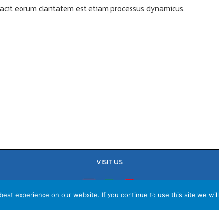
i facit eorum claritatem est etiam processus dynamicus.
VISIT US
est experience on our website. If you continue to use this site we will
TEL : 02-641-9400, 086-421-0548