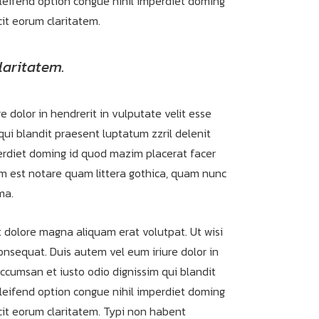
 eleifend option congue nihil imperdiet doming
cit eorum claritatem.
laritatem.
e dolor in hendrerit in vulputate velit esse
 qui blandit praesent luptatum zzril delenit
mperdiet doming id quod mazim placerat facer
m est notare quam littera gothica, quam nunc
ma.
 dolore magna aliquam erat volutpat. Ut wisi
onsequat. Duis autem vel eum iriure dolor in
 accumsan et iusto odio dignissim qui blandit
 eleifend option congue nihil imperdiet doming
acit eorum claritatem. Typi non habent