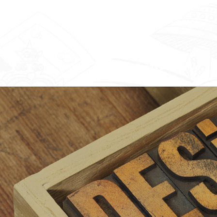
คาแรคเตอร์ & คอนเทนต์