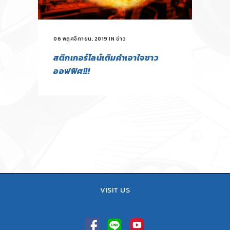
06 พฤศจิกายน, 2019
IN
ข่าว
สติกเกอร์ไลน์เติมคำเอาใจชาว
ออฟฟิศ!!!
VISIT US