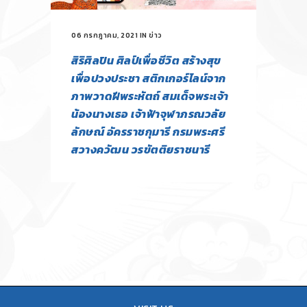
06 กรกฎาคม, 2021
IN
ข่าว
สิริศิลปิน ศิลป์เพื่อชีวิต สร้างสุข
เพื่อปวงประชา สติกเกอร์ไลน์จาก
ภาพวาดฝีพระหัตถ์ สมเด็จพระเจ้า
น้องนางเธอ เจ้าฟ้าจุฬาภรณวลัย
ลักษณ์ อัครราชกุมารี กรมพระศรี
สวางควัฒน วรขัตติยราชนารี