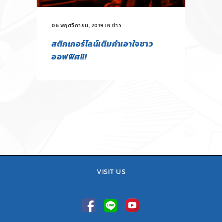
06 พฤศจิกายน, 2019
IN
ข่าว
สติกเกอร์ไลน์เติมคำเอาใจชาว
ออฟฟิศ!!!
VISIT US