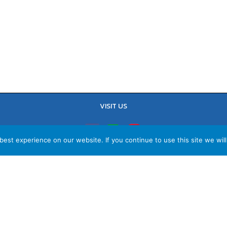
VISIT US
est experience on our website. If you continue to use this site we will
TEL : 02-641-9400, 086-421-0548
Sales Team : 084-085-6324
Email :
contact@vithita.com
ยบายความเป็นส่วนตัว
|
นโยบายทางธุรกิจ
|
นโยบายความเป็นส่วนตัวสำหรับพนัก