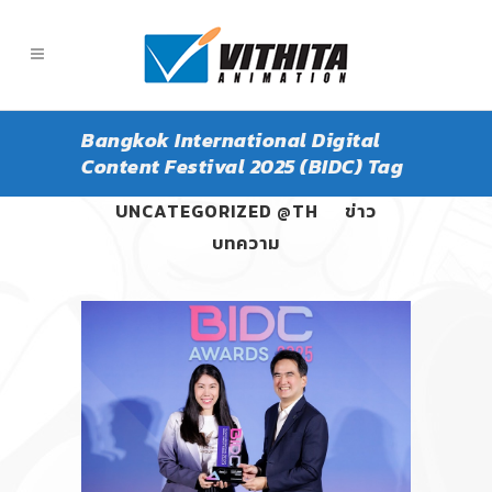
Bangkok International Digital
Content Festival 2025 (BIDC) Tag
ALL
PANGPOND
UNCATEGORIZED @TH
ข่าว
บทความ