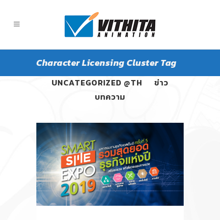
Character Licensing Cluster Tag
ALL
PANGPOND
UNCATEGORIZED @TH
ข่าว
บทความ