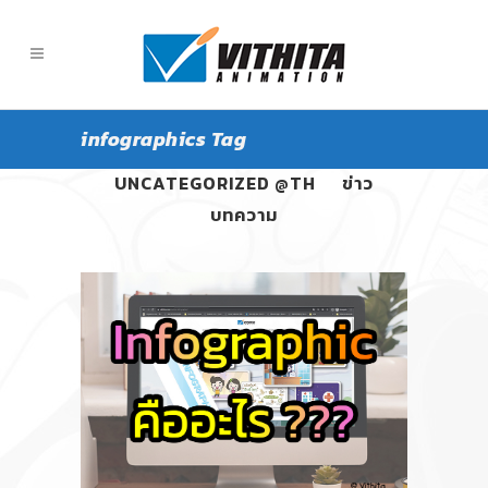
infographics Tag
ALL
PANGPOND
UNCATEGORIZED @TH
ข่าว
บทความ