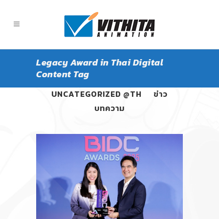
Legacy Award in Thai Digital
Content Tag
ALL
PANGPOND
UNCATEGORIZED @TH
ข่าว
บทความ