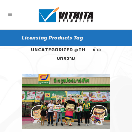
Licensing Products Tag
ALL
PANGPOND
UNCATEGORIZED @TH
ข่าว
บทความ