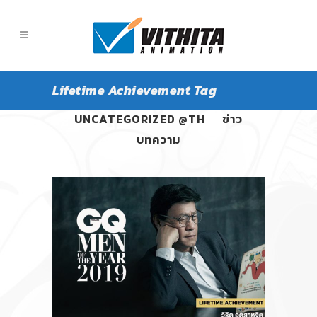
Lifetime Achievement Tag
ALL
PANGPOND
UNCATEGORIZED @TH
ข่าว
บทความ