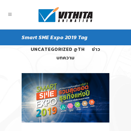
Smart SME Expo 2019 Tag
ALL
PANGPOND
UNCATEGORIZED @TH
ข่าว
บทความ