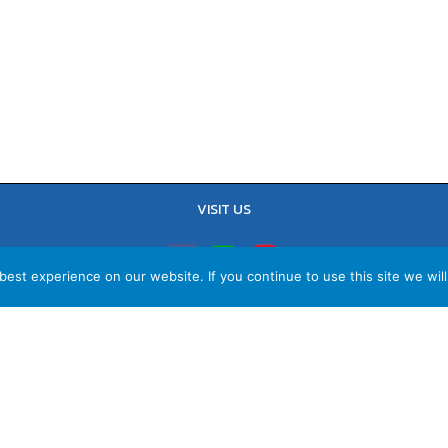
VISIT US
est experience on our website. If you continue to use this site we will
TEL : 02-641-9400, 086-421-0548
Sales Team : 084-085-6324
Email :
contact@vithita.com
ยบายความเป็นส่วนตัว
|
นโยบายทางธุรกิจ
|
นโยบายความเป็นส่วนตัวสำหรับพนัก